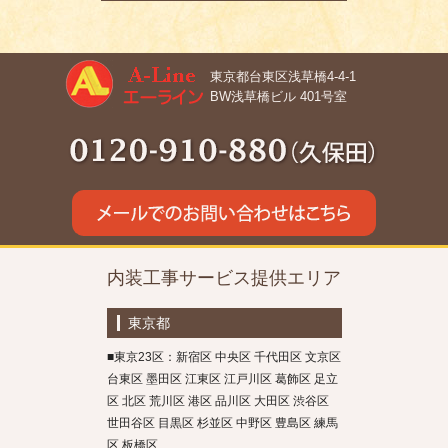
東京都台東区浅草橋4-4-1
BW浅草橋ビル 401号室
内装工事サービス提供エリア
東京都
■東京23区：新宿区 中央区 千代田区 文京区
台東区 墨田区 江東区 江戸川区 葛飾区 足立
区 北区 荒川区 港区 品川区 大田区 渋谷区
世田谷区 目黒区 杉並区 中野区 豊島区 練馬
区 板橋区