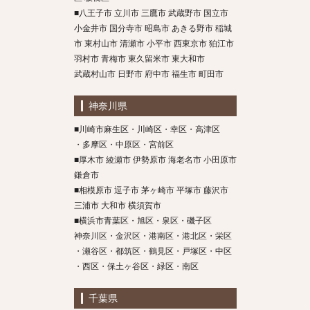
■八王子市 立川市 三鷹市 武蔵野市 国立市
小金井市 国分寺市 昭島市 あきる野市 稲城
市 東村山市 清瀬市 小平市 西東京市 狛江市
羽村市 青梅市 東久留米市 東大和市
武蔵村山市 日野市 府中市 福生市 町田市
神奈川県
■川崎市麻生区・川崎区・幸区・高津区
・多摩区・中原区・宮前区
■厚木市 綾瀬市 伊勢原市 海老名市 小田原市
鎌倉市
■相模原市 逗子市 茅ヶ崎市 平塚市 藤沢市
三浦市 大和市 横須賀市
■横浜市青葉区・旭区・泉区・磯子区
神奈川区・金沢区・港南区・港北区・栄区
・瀬谷区・都筑区・鶴見区・戸塚区・中区
・西区・保土ヶ谷区・緑区・南区
千葉県