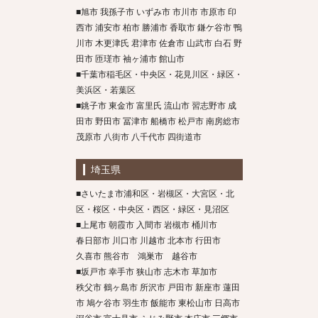
■旭市 我孫子市 いずみ市 市川市 市原市 印
西市 浦安市 柏市 勝浦市 香取市 鎌ケ谷市 鴨
川市 木更津氏 君津市 佐倉市 山武市 白石 野
田市 匝瑳市 袖ヶ浦市 館山市
■千葉市稲毛区・中央区・花見川区・緑区・
美浜区・若葉区
■銚子市 東金市 富里氏 流山市 習志野市 成
田市 野田市 冨津市 船橋市 松戸市 南房総市
茂原市 八街市 八千代市 四街道市
埼玉県
■さいたま市浦和区・岩槻区・大宮区・北
区・桜区・中央区・西区・緑区・見沼区
■上尾市 朝霞市 入間市 岩槻市 桶川市
春日部市 川口市 川越市 北本市 行田市
久喜市 熊谷市 鴻巣市 越谷市
■坂戸市 幸手市 狭山市 志木市 草加市
秩父市 鶴ヶ島市 所沢市 戸田市 新座市 蓮田
市 鳩ケ谷市 羽生市 飯能市 東松山市 日高市