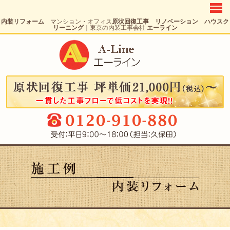
内装リフォーム
マンション・オフィス
原状回復工事 リノベーション ハウスク
内装リフォーム
リーニング
｜東京の内装工事会社
エーライン
原状回復工事
リノベーション
施工の流れ
施工例
価 格
会社案内
お問い合わせ